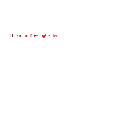
20130213_0216_260
327913-331217
Billard im BowlingCenter
Web02_Billard